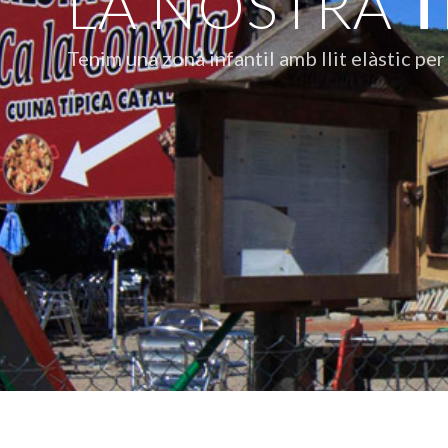
LA NOSTRA
T
Tenim una zona infantil amb llit elàstic per