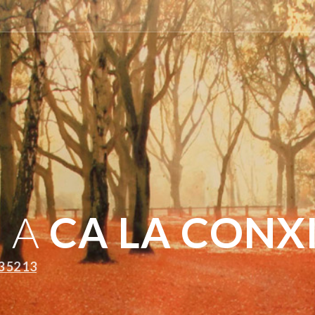
 A
CA LA CONX
3 52 13