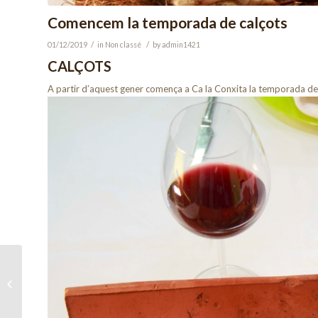
Comencem la temporada de calçots
/
/
01/12/2019
in
Non classé
by
admin1421
CALÇOTS
A partir d’aquest gener comença a Ca la Conxita la temporada de 
Estrenem nova web