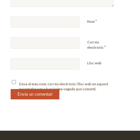
*
Nom
Correu
*
electrònic
Lloc web
Desa el meu nom, correu electrònic i lloc web en aquest
navegador per a la pròxima vegada que comenti.