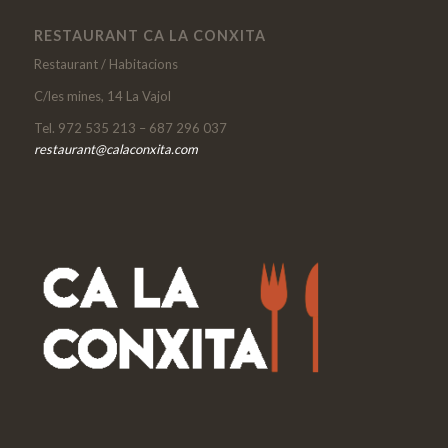
RESTAURANT CA LA CONXITA
Restaurant / Habitacions
C/les mines, 14 La Vajol
Tel. 972 535 213 – 687 296 037
restaurant@calaconxita.com